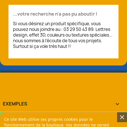
...votre recherche n'a pas pu aboutir !
Si vous désirez un produit spécifique, vous
pouvez nous joindre au : 03 29 50 43 89. Lettres
design, effet 3D, couleurs ou textures spéciales...
nous sommes à l'écoute de tous vos projets.
Surtout si ça vole très haut !!
EXEMPLES

Ce site Web utilise ses propres cookies pour le
LA BOUTIQUE

fonctionnement de la boutique. Vos données ne seront